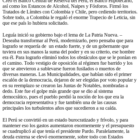
Creó el Banco Central de Reserva del Perú, el Banco Hipotecario,
así como los Estancos de Alcohol, Naipes y Fósforos. Firmó los
Tratados de Límites con Colombia y Chile, pero cediendo territorios.
Sobre todo, a Colombia le regaló el enorme Trapecio de Leticia, sin
que ese país lo hubiera solicitado.
Leguía inició su gobierno bajo el lema de La Patria Nueva. –
Deseaba transformar al Perú, modernizarlo, pero pensaba que para
lograrlo se requería de un estado fuerte, y de un gobernante que
tuviera en sus manos la suma del poder y en su criterio, ese hombre
era él. Para lograrlo eliminó todos los obstáculos que se le ponían en
el camino. Todo vestigio de oposición al régimen fue barrido y los
que se atrevieron a sublevarse fueron fusilados o muertos de
diversas maneras. Las Municipalidades, que habían sido el primer
escalón de la democracia, dejaron de ser elegidas por voto popular y
en su reemplazo se crearon las Juntas de Notables, nombradas a
dedo. Este fue el golpe más grande que se dio al sistema
democrático, pues el pueblo perdió la noción de los que era la
democracia representativa y fue también una de las causas
principales los turbulentos años que sucedieron a su caída.
El Perú se convirtió en un estado burocratizado y frívolo, y para
mantener eso los gastos aumentaron enormemente y el presupuesto
se cuadruplicó al que tenía el presidente Pardo. Paralelamente, la
deuda externa se elevó enormemente, sobre todo con Estados