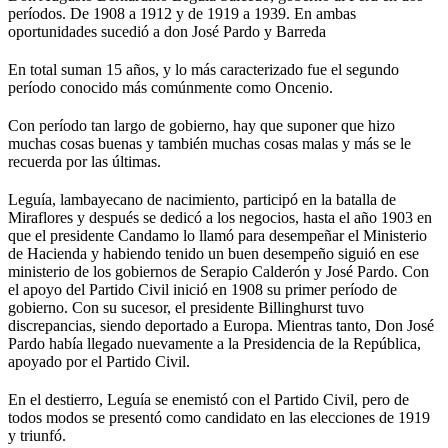
períodos. De 1908 a 1912 y de 1919 a 1939. En ambas
oportunidades sucedió a don José Pardo y Barreda
En total suman 15 años, y lo más caracterizado fue el segundo
período conocido más comúnmente como Oncenio.
Con período tan largo de gobierno, hay que suponer que hizo
muchas cosas buenas y también muchas cosas malas y más se le
recuerda por las últimas.
Leguía, lambayecano de nacimiento, participó en la batalla de
Miraflores y después se dedicó a los negocios, hasta el año 1903 en
que el presidente Candamo lo llamó para desempeñar el Ministerio
de Hacienda y habiendo tenido un buen desempeño siguió en ese
ministerio de los gobiernos de Serapio Calderón y José Pardo. Con
el apoyo del Partido Civil inició en 1908 su primer período de
gobierno. Con su sucesor, el presidente Billinghurst tuvo
discrepancias, siendo deportado a Europa. Mientras tanto, Don José
Pardo había llegado nuevamente a la Presidencia de la República,
apoyado por el Partido Civil.
En el destierro, Leguía se enemistó con el Partido Civil, pero de
todos modos se presentó como candidato en las elecciones de 1919
y triunfó.